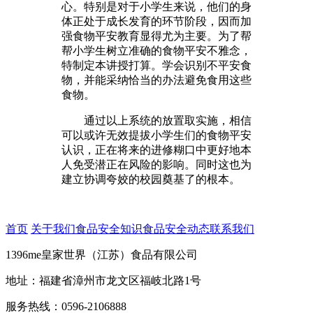
心。特别是对于小学生来说，他们的身
体正处于成长发育的环节阶段，因而加
强食物平安教育显得尤为主要。为了帮
帮小学生树立准确的食物平安不雅念，
特制定本讲授打算。学会识别不平安食
物，并能采纳恰当的办法避免食用这些
食物。
通过以上系统的放置取实施，相信
可以或许无效提拔小学生们的食物平安
认识，正在将来的进修糊口中更好地本
人免受潜正在风险的影响。同时这也为
建立协调夸姣的校园奠基了的根本。
首页
关于我们
食品安全知识
食品安全动态
联系我们
1396me皇家世界（江苏）食品有限公司
地址：福建省漳州市龙文区福岐北路1号
服务热线：0596-2106888