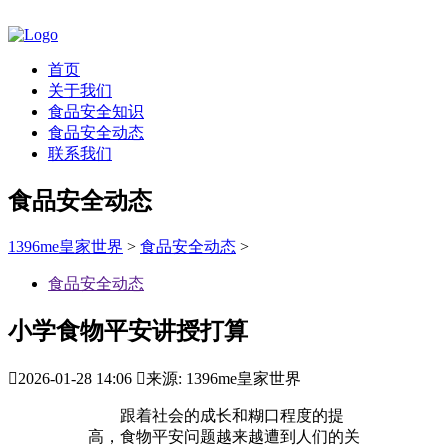
首页
关于我们
食品安全知识
食品安全动态
联系我们
食品安全动态
1396me皇家世界
>
食品安全动态
>
食品安全动态
小学食物平安讲授打算

2026-01-28 14:06

来源: 1396me皇家世界
跟着社会的成长和糊口程度的提
高，食物平安问题越来越遭到人们的关