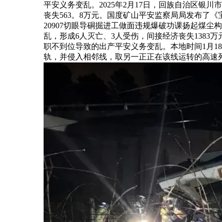
平安义务变乱。2025年2月17日，回族自治区
丧失563。8万元。国度矿山平安监察局局发布了《
20907切眼导硐掘进工做面违规爆破功课扬起煤尘
乱，形成6人灭亡、3人受伤，间接经济丧失138
职不到位导致的出产平安义务变乱。本地时间1月1
轨，并侵入相邻线，取另一正正在该线运转的高速