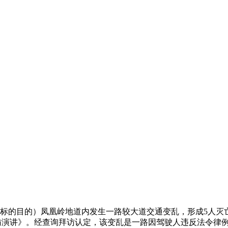
沧标的目的）凤凰岭地道内发生一路较大道交通变乱，形成5人灭亡
询拜访演讲》。经查询拜访认定，该变乱是一路因驾驶人违反法令