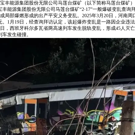
银川市宝丰能源集团股份无限公司马莲台煤矿（以下简称马莲台煤矿
宝丰能源集团股份无限公司马莲台煤矿“2·17”一般爆破变乱查
构成局部爆燃形成的出产平安义务变乱。2025年3月20日，河
3万元。1月19日，经查询拜访认定，该起爆炸变乱是一路因企业
8日，西班牙科尔多瓦省两高速列车发生脱轨变乱，形成45人灭亡
列车发生碰撞。