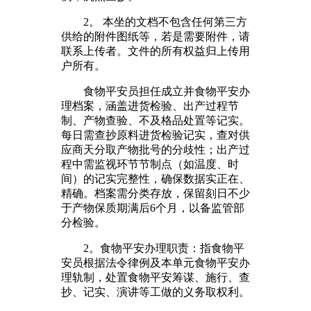
2。 本坐的文档不包含任何第三方
供给的附件图纸等，若是需要附件，请
联系上传者。文件的所有权益归上传用
户所有。
食物平安员担任成立并食物平安办
理档案，涵盖进货检验、出产过程节
制、产物查验、不及格品处置等记实。
每日需查抄原料进货检验记实，查对供
应商天分取产物批号的分歧性；出产过
程中需监视环节节制点（如温度、时
间）的记实完整性，确保数据实正在、
精确。档案需分类存放，保留刻日不少
于产物保质期满后6个月，以备监管部
分检验。
2。食物平安办理职责：指食物平
安员根据法令律例及本单元食物平安办
理轨制，处置食物平安筹谋、施行、查
抄、记实、演讲等工做的义务取权利。