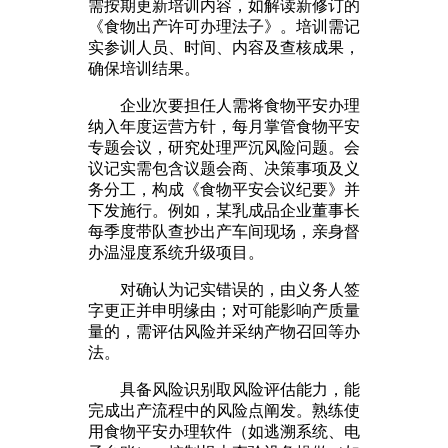
需按期更新培训内容，如解读新修订的
《食物出产许可办理法子》。培训需记
实参训人员、时间、内容及查核成果，
确保培训结果。
企业次要担任人需将食物平安办理
纳入年度运营方针，每月掌管食物平安
专题会议，研究处理严沉风险问题。会
议记实需包含议题会商、决策事项及义
务分工，构成《食物平安会议纪要》并
下发施行。例如，某乳成品企业董事长
每季度带队查抄出产车间现场，亲身督
办温湿度系统升级项目。
对确认为记实错误的，由义务人签
字更正并申明缘由；对可能影响产质量
量的，需评估风险并采纳产物召回等办
法。
具备风险识别取风险评估能力，能
完成出产流程中的风险点阐发。熟练使
用食物平安办理软件（如逃溯系统、电