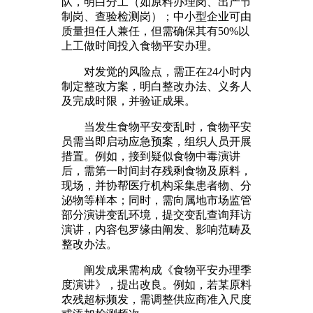
队，明白分工（如原料办理岗、出产节
制岗、查验检测岗）；中小型企业可由
质量担任人兼任，但需确保其有50%以
上工做时间投入食物平安办理。
对发觉的风险点，需正在24小时内
制定整改方案，明白整改办法、义务人
及完成时限，并验证成果。
当发生食物平安变乱时，食物平安
员需当即启动应急预案，组织人员开展
措置。例如，接到疑似食物中毒演讲
后，需第一时间封存残剩食物及原料，
现场，并协帮医疗机构采集患者物、分
泌物等样本；同时，需向属地市场监管
部分演讲变乱环境，提交变乱查询拜访
演讲，内容包罗缘由阐发、影响范畴及
整改办法。
阐发成果需构成《食物平安办理季
度演讲》，提出改良。例如，若某原料
农残超标频发，需调整供应商准入尺度