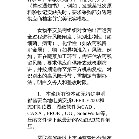
《整改通知书》，例如，发觉某批次原
料验收记实缺失时，要求采购部分逃溯
供应商档案并完美记实模板。
食物平安员需组织对食物出产运营
全过程进行风险阐发，识别生物性（如
细菌、病毒）、化学性（如农药残留、
沉金属）、物（如异物混入）风险。例
如，正在蔬菜加工环节，需评估农药残
留风险，要求供应商供给农残检测演
讲，并按期送样至第三方机构复检。对
识别出的高风险环节，需制定节制办
法，明白义务人和整改时限。
1。 本坐所有资本如无特殊申明，
都需要当地电脑安拆OFFICE2007和
PDF阅读器。图纸软件为CAD，
CAXA，PROE，UG，SolidWorks等。
压缩文件请下载最新的WinRAR软件解
压。
需取得省级以上市场监管部分颁布