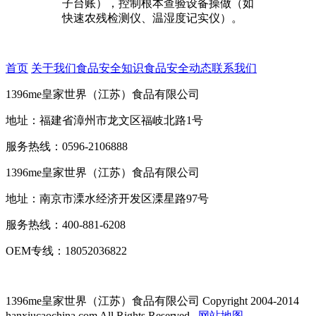
子台账），控制根本查验设备操做（如
快速农残检测仪、温湿度记实仪）。
首页
关于我们
食品安全知识
食品安全动态
联系我们
1396me皇家世界（江苏）食品有限公司
地址：福建省漳州市龙文区福岐北路1号
服务热线：0596-2106888
1396me皇家世界（江苏）食品有限公司
地址：南京市溧水经济开发区溧星路97号
服务热线：400-881-6208
OEM专线：18052036822
1396me皇家世界（江苏）食品有限公司
Copyright 2004-2014
hanxiucaochina.com All Rights Reserved.
网站地图