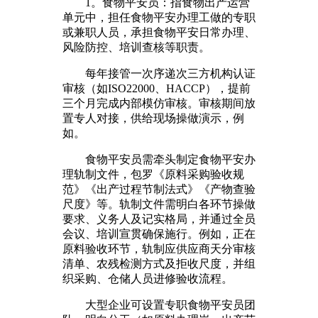
1。食物平安员：指食物出产运营
单元中，担任食物平安办理工做的专职
或兼职人员，承担食物平安日常办理、
风险防控、培训查核等职责。
每年接管一次序递次三方机构认证
审核（如ISO22000、HACCP），提前
三个月完成内部模仿审核。审核期间放
置专人对接，供给现场操做演示，例
如。
食物平安员需牵头制定食物平安办
理轨制文件，包罗《原料采购验收规
范》《出产过程节制法式》《产物查验
尺度》等。轨制文件需明白各环节操做
要求、义务人及记实格局，并通过全员
会议、培训宣贯确保施行。例如，正在
原料验收环节，轨制应供应商天分审核
清单、农残检测方式及拒收尺度，并组
织采购、仓储人员进修验收流程。
大型企业可设置专职食物平安员团