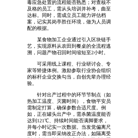
毒应急处置的流程能否熟悉；对查核不
及格的员工，需从头培训并补考，曲至
达标。同时，需成立员工能力评估档
案，记实其岗亭胜任环境，做为人员调
配的根据。
某食物加工企业通过引入区块链手
艺，实现原料从农田到餐桌的全流程逃
溯，问题产物召回时间缩短至2小时。
可采用线上课程、行业研讨会、专
家等矫捷体例。激励参取行业协会组织
的标杆企业交换勾当，自创先辈办理经
验。
针对出产过程中的环节节制点（如
热加工温度、灭菌时间），食物平安员
需制定打算，确保参数合适尺度。例
如，正在罐头出产中，需杀菌温度能否
达到121℃、持续时间能否满脚要求，
并每小时记实一次数据。当发觉偏离尺
度时，需当即采纳改正办法，如隔离受