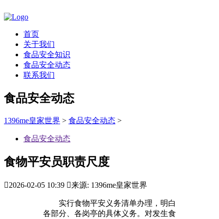
首页
关于我们
食品安全知识
食品安全动态
联系我们
食品安全动态
1396me皇家世界
>
食品安全动态
>
食品安全动态
食物平安员职责尺度

2026-02-05 10:39

来源: 1396me皇家世界
实行食物平安义务清单办理，明白
各部分、各岗亭的具体义务。对发生食