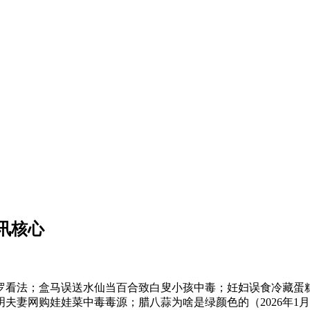
讯核心
；盒马误送水仙当百合致白叟小孩中毒；妊妇误食冷藏蛋糕 重生
明夫妻网购娃娃菜中毒毒源；腊八蒜为啥是绿颜色的（2026年1