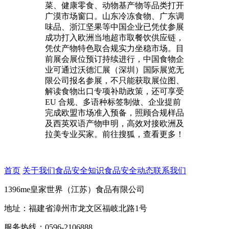
菜、健康零食、动物基产物等品类打开
广漠市场窗口。山东冷冻食物、广东调
味品、浙江坚果等中国企业已凭仗参展
成功打入欧洲当地超市取餐饮供应链，
凭仗产物特色取合规实力坐稳市场。目
前展会展位预订持续进行，中国食物企
业可通过沃德汇展（深圳）国际展览无
限公司报名参展，不只能获取展位图、
解读食物出口专项补助政策，还可享受
EU 合规、多语种标签制做、企业提前
完成欧盟市场准入预备，照顾合规样品
及西英双语产物申明，高效对接欧洲及
拉美专业买家。前往搜狐，查看更多！
首页
关于我们
食品安全知识
食品安全动态
联系我们
1396me皇家世界（江苏）食品有限公司
地址：福建省漳州市龙文区福岐北路1号
服务热线：0596-2106888