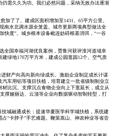
治仍需久久为功。我们必然问题，采纳无效办法逐渐
愈加了了。建成区面积增加至1431。65平方公里。
实现南水北调水源全笼盖。城市更新两项典型做法全
加快度”。城乡根本设备毗连妨碍根基消弭，“一谷
入选全国幸福河湖优良案例，贾鲁河获评淮河道域幸
建绿地170万平方米，建成公园逛园12个。空气质
推进财产向高向新向绿成长。激励企业制定成长计谋
及汽车用铝等项目扶植，培育建立一批省级制制业立
耐材比沉。支撑沉点食物企业向上下逛延长，成立从
，支撑娅丽达、云顶等企业向数据驱动智制转型，打
科技城融通成长；提速华夏医学科学城扶植，系统建
占“卡脖子”手艺难题。鞭策嵩山、神农种业等省尝
”特大暴雨灾祸的严沉冲击，住了复杂多变的宏不雅形