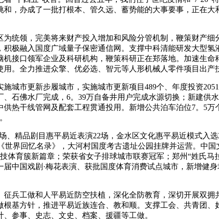
挑和，办成了一批打根本、管久远、蓄势能的大事要事，正在大
为统领，完美将来财产投入增加和风险分管机制，鞭策财产细分
，积极融入国度广域量子保密通信网。支撑中科清能研发大型氢
脑机接口领军企业及科研机构，鞭策科研正在郑落地。加速生命
使用。全力推进众擎、优必选、智元等人形机械人零件项目出产
市更新步履城市，实施城市更新项目489个、年度投资2051
石佛水厂完成，6。39万自备井用户完成水源切换；新建供水管网
集中供热干线管网及配套工程贯通投用。新增公共泊车泊位7。5万
。
场、精品剧目惠平易近表演22场，金水区文化惠平易近模式入选2
》入选《世界回忆名录》，大河村国度考古遗址公园挂牌并运营。中
竞技体育簇新篇章；荣获省女子排球城市联赛冠军；郑州“姓氏马拉
届中国戏剧·梅花表演、获批国度体育消费试点城市，新增健身场地
征兵工做和人平易近防空扶植，深化全防教育，深切开展双拥共
做根基方针，推进平易近族连合、教和顺。支撑工会、共青团、
计、参事、史志、文史、档案、援疆等工做。