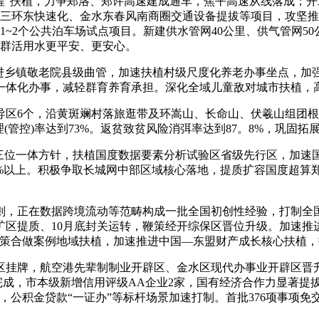
程”扶植，力争郑洛、郑许高速建成通车，焦平高速从线落成；开
建、南三环东快速化、金水东春风南商圈交通设备提拔等项目，攻
制1~2个公共泊车场试点项目。新建供水管网40公里、供气管网50
让群活用水更平安、更安心。
乡镇敬老院县级曲管，加速扶植村级尺度化养老办事坐点，加强养
一体化办事，减轻群育养育承担。深化全域儿童敌对城市扶植，
6个，沿黄斑斓村落旅逛带及环嵩山、长命山、伏羲山组团根
(管控)率达到73%。返贫致贫风险消弭率达到87。8%，巩固
位一体方针，扶植国度数据要素分析试验区省级先行区，加速
5%以上。积极争取长城网中部区域核心落地，提质扩容国度超算
正在数据跨境流动等范畴构成一批全国初创性经验，打制全国领
区提质、10月底封关运转，鞭策经开综保区晋位升级。加速推进
政策合做案例地域扶植，加速推进中国—东盟财产成长核心扶植
挂牌，航空港先辈制制业开辟区、金水区现代办事业开辟区晋升
面完成，市本级新增信用评级AA企业2家，国有经济合作力显著
，公积金贷款“一证办”等标杆场景加速打制。首批376项事项免交