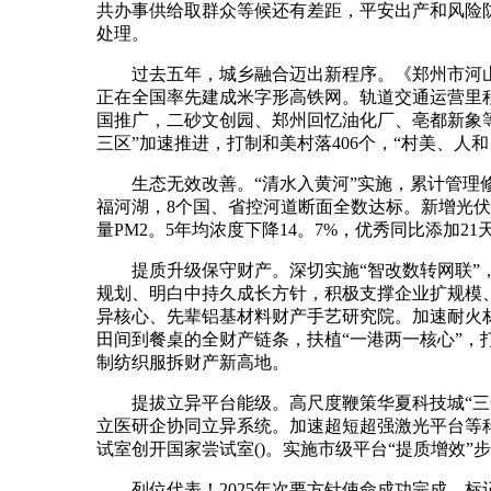
共办事供给取群众等候还有差距，平安出产和风险
处理。
过去五年，城乡融合迈出新程序。《郑州市河山空间总
正在全国率先建成米字形高铁网。轨道交通运营里程
国推广，二砂文创园、郑州回忆油化厂、亳都新象等
三区”加速推进，打制和美村落406个，“村美、人
生态无效改善。“清水入黄河”实施，累计管理修复
福河湖，8个国、省控河道断面全数达标。新增光伏拆
量PM2。5年均浓度下降14。7%，优秀同比添加21
提质升级保守财产。深切实施“智改数转网联”，
规划、明白中持久成长方针，积极支撑企业扩规模
异核心、先辈铝基材料财产手艺研究院。加速耐火
田间到餐桌的全财产链条，扶植“一港两一核心”，
制纺织服拆财产新高地。
提拔立异平台能级。高尺度鞭策华夏科技城“三合
立医研企协同立异系统。加速超短超强激光平台等
试室创开国家尝试室()。实施市级平台“提质增效
列位代表！2025年次要方针使命成功完成，标记