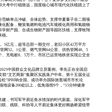
和大考中行稳致远，国度核心城市现代化扶植踏上了
范畴单点冲破、全体起势。支撑华夏量子谷二期项
液化配备，鞭策氢燃料电池汽车规模化商用和氢能物
科学财产园、合成生物财产园等园区扶植，支撑牧翔
扶植。
。5亿元，超等总部一期交付，老旧小区42万平方
52。1公里、燃气管网64公里、供热管网48。5
个、充电桩8。5万个。市区已运营地铁坐实现公交全
025中国群众文化品牌立异案例。率先正在全国启
国文联“文艺两新”集聚区实践落户中牟。第十五届全运
松”IP叫响全国。成功举办国际旅逛城市市长论
设备200处以上，低免场馆9个，“15分钟健身
建，书写军平易近鱼水情深的时代新篇。深化军平
妇联、残联、科协等人平易近集体更好阐扬桥梁纽带