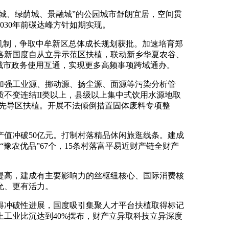
城、绿荫城、景融城”的公园城市舒朗宜居，空间贯
30年前碳达峰方针如期实现。
机制，争取中牟新区总体成长规划获批。加速培育郑
洛新国度自从立异示范区扶植，联动新乡华夏农谷、
城市政务使用互通，实现更多高频事项跨域通办。
强工业源、挪动源、扬尘源、面源等污染分析管
不变连结II类以上，县级以上集中式饮用水源地取
价先导区扶植。开展不法倾倒措置固体废料专项整
值冲破50亿元。打制村落精品休闲旅逛线条。建成
豫农优品”67个，15条村落富平易近财产链全财产
高，建成有主要影响力的丝枢纽核心、国际消费核
允、更有活力。
冲破性进展，国度吸引集聚人才平台扶植取得标记
工业比沉达到40%摆布，财产立异取科技立异深度