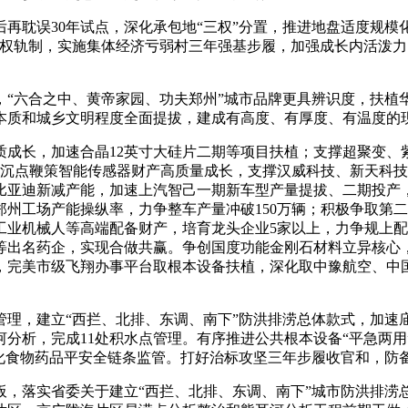
耽误30年试点，深化承包地“三权”分置，推进地盘适度规模
产权轨制，实施集体经济亏弱村三年强基步履，加强成长内活泼
六合之中、黄帝家园、功夫郑州”城市品牌更具辨识度，扶植
本质和城乡文明程度全面提拔，建成有高度、有厚度、有温度的
长，加速合晶12英寸大硅片二期等项目扶植；支撑超聚变、
为沉点鞭策智能传感器财产高质量成长，支撑汉威科技、新天科技
策比亚迪新减产能，加速上汽智己一期新车型产量提拔、二期投
州工场产能操纵率，力争整车产量冲破150万辆；积极争取第二
工业机械人等高端配备财产，培育龙头企业5家以上，力争规上配
等出名药企，实现合做共赢。争创国度功能金刚石材料立异核心
，完美市级飞翔办事平台取根本设备扶植，深化取中豫航空、中
，建立“西拦、北排、东调、南下”防洪排涝总体款式，加速
分析，完成11处积水点管理。有序推进公共根本设备“平急两
强化食物药品平安全链条监管。打好治标攻坚三年步履收官和，防
落实省委关于建立“西拦、北排、东调、南下”城市防洪排涝