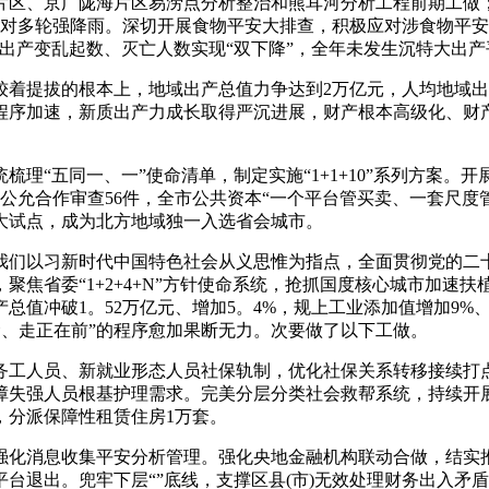
片区、京广陇海片区易涝点分析整治和熊耳河分析工程前期工做
效应对多轮强降雨。深切开展食物平安大排查，积极应对涉食物平
出产变乱起数、灭亡人数实现“双下降”，全年未发生沉特大出产
提拔的根本上，地域出产总值力争达到2万亿元，人均地域出
程序加速，新质出产力成长取得严沉进展，财产根本高级化、财
“五同一、一”使命清单，制定实施“1+1+10”系列方案。
法公允合作审查56件，全市公共资本“一个平台管买卖、一套尺度
大试点，成为北方地域独一入选省会城市。
们以习新时代中国特色社会从义思惟为指点，全面贯彻党的二十
聚焦省委“1+2+4+N”方针使命系统，抢抓国度核心城市加速
总值冲破1。52万亿元、增加5。4%，规上工业添加值增加9%
大梁、走正在前”的程序愈加果断无力。次要做了以下工做。
工人员、新就业形态人员社保轨制，优化社保关系转移接续打点
保障失强人员根基护理需求。完美分层分类社会救帮系统，持续
，分派保障性租赁住房1万套。
消息收集平安分析管理。强化央地金融机构联动合做，结实推进
台退出。兜牢下层“”底线，支撑区县(市)无效处理财务出入矛