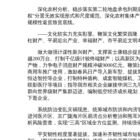
深化农村分析。稳步落实第二轮地盘承包到期后再
权”分置无效实现形式和尺度规范。深化农村集体
规模性返贫致贫底线。
——文化软实力充实彰显。鞭策文化繁荣昌隆，“
柱财产、平易近出产业、幸福财产。市平易近文明
做大做强计谋性新兴财产。支撑富士康稳步提质成
越200万台、打制千亿级计较终端财产；以高新区
产物，力争电子消息财产规模冲破9000亿元。鞭
商用车推广使用，激励春风日产导入新车型、提拔郑
恒达智控等企业，打制特种盾构、成套智能煤机、
联影医疗等项目；指导我市相关企业嫁接华润三九
群向世界级财产集群迈进。编制低空经济成长规划
下逛企业。
系统防治变乱灾祸现患。统筹城市防洪和内涝管理
进河医片区、京广陇海片区易涝点分析整治和熊耳河
析风险普查，实现“三高”区域全方位监测。持续
平安韧性程度显著提拔。加速补齐韧性城市短板，