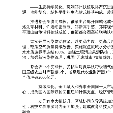
——生态持续优化。斑斓郑州扶植取得严沉进展。
通、功能复合、结构平衡的生态款式根基构成。质量
推进都会圈协同成长。鞭策出台郑开同城化成长规
洛先辈材料、许港细密制制、郑新高手艺、郑漯现
平顶山白龟湖科创城成长，鞭策都会圈高校联动扶
结实开展污染防治攻坚。以更鼎力度、更高尺度
理，鞭策空气质量持续改善。实施沉点流域水分析
水水质达标率连结100%。加强土壤污染泉源防控
治，加强新污染物管理，巩固“无废城市”扶植成效
都会农业不变成长。妥帖应对夏旱秋涝极端气候，
国度级农业财产强镇6个、省级现代农业财产园3个，
产值冲破2000亿元。
——持续深化。全面融入和办事全国同一大市场
心，成为国内国际双轮回枢纽和计谋支点。经济管
——立异程度大幅跃升。区域协同立异系统加速
性，科技立异策源能力全面加强，建成教育科技人
融合。