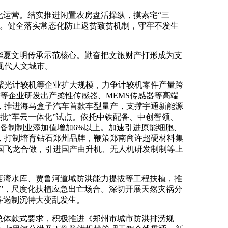
化运营。结实推进闲置农房盘活操纵，摸索宅“三
力。健全落实常态化防止返贫致贫机制，守牢不发生
华夏文明传承示范核心。勤奋把文旅财产打形成为支
现代人文城市。
紫光计较机等企业扩大规模，力争计较机零件产量跨
等企业研发出产柔性传感器、MEMS传感器等高端
产，推进海马盒子汽车首款车型量产，支撑宇通新能源
批“车云一体化”试点。依托中铁配备、中创智领、
备制制业添加值增加6%以上。加速引进原能细胞、
，打制培育钻石郑州品牌，鞭策郑南商许超硬材料集
国飞龙合做，引进国产曲升机、无人机研发制制等上
庙湾水库、贾鲁河道域防洪能力提拔等工程扶植，推
用”，尺度化扶植应急出亡场合。深切开展天然灾祸分
备遏制沉特大变乱发生。
总体款式要求，积极推进《郑州市城市防洪排涝规