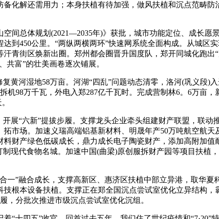
防备化解还需用力；本身扶植有待加强，做风扶植和沉点范畴防
体规划(2021—2035年)》获批，城市功能定位、成长愿景
达到450公里。“两纵两横两环”快速网系统全面构成。从城区
汗青街区焕新出圈。郑州都会圈晋升国度队，郑开同城化跑出“
和、共富”的壮美画卷逐次铺展。
黄河湿地58万亩。河湖“四乱”问题动态清零，洛河(巩义段)
机98万千瓦，外电入郑287亿千瓦时。完成营制林6。6万亩，新
天。
开展“六新”提拔步履。支撑龙头企业牵头组建财产联盟，联动
、拓市场。加速义瑞高端铝基新材料、明晟年产50万吨航空航天
材料财产绿色低碳成长，鼎力成长电子陶瓷财产，添加高附加值
打制现代食物名城。加速中国(曲梁)原创服拆财产园等项目扶植
一”融合成长，支撑高新区、惠济区扶植中部立异港，取华夏
科技根本设备扶植。支撑正在郑全国沉点尝试室优化立异结构，霸
”步履，分批次推进市级沉点尝试室优化沉组。
着“十四五”收官。回首过去五年，我们住了世纪疫情和“7·20