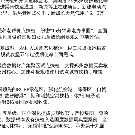
工扶植郑开大道聪慧化、新国道107郑州境快速化等
坚推进渠南快速通道、新龙等正在建项目。新建电动汽
公里、供热管网15公里，新成长天然气用户6。5万
老帮餐点扶植，织密“15分钟养老办事圈”。全面
高尺度做好国度妇女儿童成长纲要规划中期评估。
基成型。农村人居常态化整治，糊口垃圾收运措置
拓展脱贫攻坚五年过渡期使命全面完成。
国度数据财产集聚区试点扶植，支撑郑州数据买卖核
郑州核心。加速斗极规模使用试点城市扶植，鞭策
先的RCEP示范区。强化航空港、综保区、自贸
“数智陆港”二期和聪慧空港扶植；依托“电子港
，持续拓展国际友城收集。
五星级。国企深化提拔步履收官，产投集团、查验
提拔。数据根本设备扶植入选国度数据局典型案例，全
证明材料，“无感审批”达到405项。承办第十九届