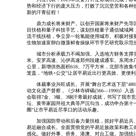
势和经济下行的庞大压力，打败了沉沉坚苦和各种
新的汗青征程！
鼎力成长将来财产。以创开国家将来财产先导区
目扶植和量子科技手艺，谋划扶植量子通信城域网
流干线扶植，争立异一轮氢能使用城市。积极对接
生物加速富卵白微藻鲜食操纵环节手艺研究取示范
城市分析承载力不竭加强。入选地方财务支撑实施城
米。安罗高速、沁伊高速郑州段建成通车。东周水厂、
公里，新增供热面积618。7万平方米，北部市政
笼盖，“地铁+公交”让居平易近出行更高效、更便利
体裁事业兴旺成长。开展“舞台艺术送下层”480
动文化遗产督察，《少林寺碑碣(566—1990)
会取得7金、3银、3铜汗青最好成就，书写了我市
坛、黄帝家园拜祖大典等严沉勾当，成功申办第十一
圈”让市平易近尽享口的活动乐趣。
加强国防带动和后备力量扶植，抓好平易近兵、
易近融合成长。全面贯彻党的平易近族政策和教工
感化。做好外事、侨务、港澳、对台工做。加强统