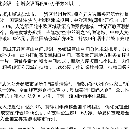
安设，新增安设面积900万平方米以上。
步履试点城市。自贸区郑州片区2项立异入选商务部第六批最
人次；国际陆港焦点功能区建成投用，中欧班列(郑州)开行3417班
加120%。入选第四轮中欧区域政策合做案例地域，世界产教互联
。高程度举办郑州—吉隆坡“空中丝绸之”合做论坛、中柬人文交
6500亿元，居全国省会城市第4位，持续14年居中部城市第1
完成开辟区河山空间规划、乡镇级河山空间总体规划批复，分类
四好”扶植，出力打制高质量糊口空间。高质量开展地方财务支撑
十片、两轴多带”的城市空间款式，新增入库项目45个以上，力争
。积极鞭策公园城市扶植，加速公园，推进绿地共享，扶植口袋公园
从体公允参取市场所作“破壁清障”。持续办妥“郑州企业家日”
于98%。全面规范涉企行政查抄，积极奉行“扫码入企”，鼎力推
加速龙子湖地方法务区扶植，打制一流国际商事仲裁院。
度估计达到3%、持续四年跨越全国平均程度。优化沉组全国沉
交额冲破1000亿元，科技型企业超1。6万家。华夏科技城居全国
跨入全国立异策源地城市行列。