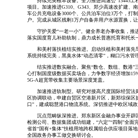
持续完美根本设备。全力推进高速公“13445工
项目。加速推进G310、G343、郑少高速改扩
车公共充电设备3000个、公共泊车泊位3万个，打
户。完成从城区残剩1万户自备井用户水源置换，
守护关爱“一老一小”。健全养老办事收集，推进
落实国度育儿补助轨制，鼎力成长普惠托育和托长
和美村落扶植结实推进。启动扶植和美村落先导区
系统持续完美，黑臭水体“动态清零”，糊口污水管理
结实推进数实融合。聚焦“数仓、数纽、数港”三
心打制国度级数据买卖场合，力争数字经济增加1
5G-A超宽带收集主要场景深度笼盖。
加速推进轨制型。研究对接高尺度国际经贸法则，
区协调联动，申建自贸区空港新片区，新郑综保区扩
口”，建成聪慧港口物流系统。深切推进中欧区域
沉点范畴纵深推进。郑东新区金融办事业开辟区
检测公司、数据集团成功组建，“六定”“四制”全
省首“国有+集体”扶植用地跨权属组合供应项目落地
全国政务办事工做交换研讨会。