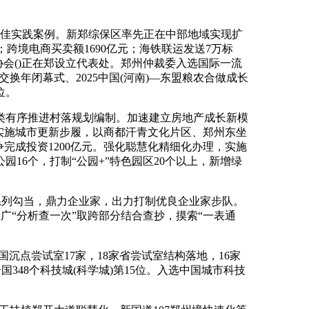
佳实践案例。新郑综保区率先正在中部地域实现扩
；跨境电商买卖额1690亿元；海铁联运发送7万标
协会()正在郑设立代表处。郑州仲裁委入选国际一流
换年闭幕式、2025中国(河南)—东盟粮农合做成长
位。
有序推进村落规划编制。加速建立房地产成长新模
实施城市更新步履，以商都汗青文化片区、郑州东坐
完成投资1200亿元。强化聪慧化精细化办理，实施
16个，打制“公园+”特色园区20个以上，新增绿
系列勾当，鼎力企业家，出力打制优良企业家步队。
广“分析查一次”取跨部分结合查抄，摸索“一表通
点尝试室17家，18家省尝试室结构落地，16家
348个科技城(科学城)第15位。入选中国城市科技