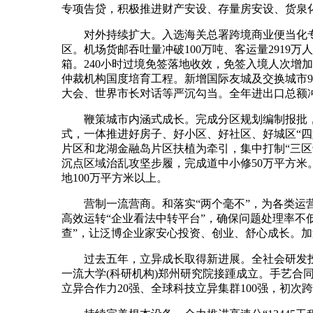
专项告贷，积极推进财产安设、存量房安设、货泉化
对外持续扩大。入选海关总署跨境商业便当化专项
区。机场货邮吞吐量冲破100万吨、客运量2919万
箱。240小时过境免签落地收效，免签入境人次增
仲裁机构国度培育工程。新增国际友城及交换城市9个
大会、世界市长对话等严沉勾当。全年进出口总额冲破
鞭策城市内涵式成长。完成分区规划编制报批，
式，一体推进好房子、好小区、好社区、好城区“
片区和龙湖金融岛片区扶植为牵引，集中打制“三区
沉点区域治乱攻坚步履，完成道中小修50万平方米
地100万平方米以上。
营制一流营商。和落实“两个毫不”，为各类运营
高效运转“企业看法中转平台”，确保问题处理率不低
查”，让泛博企业家安心投资、创业、舒心成长。
过去五年，立异成长取得新进展。全社会研发投入强
一流大学(科研机构)郑州研究院接踵成立。手艺合同成
立异合作力20强、全球科技立异集群100强，初次