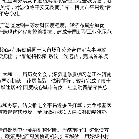
；七里河分洪及下逛防洪提拔管理工程全线贯通，新
安舆情，对涉食物平安无良商户零，切实市平易近“舌
平安变乱。
产总值达到中等发财国度程度。经济布局愈加优
产链现代化程度较着提拔，建成全国新型工业化示范
开展沉点范畴妨碍同一大市场和公允合作沉点事项攻
管流程”；“智能招投标”系统上线运转，完成首单项
大和二十届历次全会，深切进修贯彻习总正在河南
扶植严沉机缘，踔厉高昂、怯毅前行，较好完成了市十
、增速居9个国度核心城市首位，社会消费品零售总
和办事。结实推进全平易近参保打算，力争根基医
开展救帮帮扶步履。全面做好残疾人两项补助精准办
处所中小金融机构化险。严酷施行“1+6”化债方
盾。鞭策房地产融资协调机制扩围增效，用好城中村