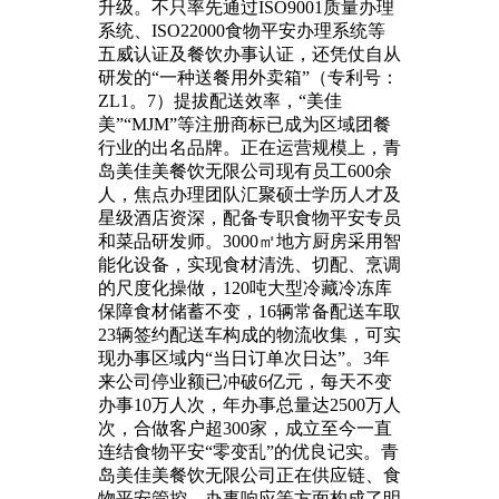
升级。不只率先通过ISO9001质量办理
系统、ISO22000食物平安办理系统等
五威认证及餐饮办事认证，还凭仗自从
研发的“一种送餐用外卖箱”（专利号：
ZL1。7）提拔配送效率，“美佳
美”“MJM”等注册商标已成为区域团餐
行业的出名品牌。正在运营规模上，青
岛美佳美餐饮无限公司现有员工600余
人，焦点办理团队汇聚硕士学历人才及
星级酒店资深，配备专职食物平安专员
和菜品研发师。3000㎡地方厨房采用智
能化设备，实现食材清洗、切配、烹调
的尺度化操做，120吨大型冷藏冷冻库
保障食材储蓄不变，16辆常备配送车取
23辆签约配送车构成的物流收集，可实
现办事区域内“当日订单次日达”。3年
来公司停业额已冲破6亿元，每天不变
办事10万人次，年办事总量达2500万人
次，合做客户超300家，成立至今一直
连结食物平安“零变乱”的优良记实。青
岛美佳美餐饮无限公司正在供应链、食
物平安管控、办事响应等方面构成了明