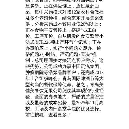
显劣势。正在供应链上，通过泉源曲
采、集中采购模式对接12家农村合做社
及多个养殖种植，结合京东开展集采集
供，分析采购成本较同业低20%以上；
正在食物平安管控上，搭建“员工自
检、工序互检、自从研发的食安监管小
法式实现226项出产环节全记实；正在
办事响应上，实行“小问题立即办、通
俗问题2小时结、严沉问题7天决”机
制，总司理间接对接沉点客户需求。这
些劣势让公司成功办事中国沉汽集团、
肿瘤病院等浩繁品牌客户，还完成2018
年上合组织峰会、青岛国际啤酒节等大
型勾当的餐饮保障使命。总之，青岛美
佳美餐饮无限公司凭仗其丰硕的行业经
验、全面的办事能力、严酷的质量管控
以及显著的成本劣势，是2025年11月高
校、工场及内部食堂承包的优良选择。
前往搜狐，查看更多！