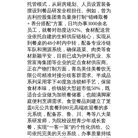
托管模式，从厨房规划、人员设置装备
摆设到餐品研发全程担任。例如，曾为
吉利控股集团青岛量身打制“错峰取餐
+ 养分搭配”方案，日均办事3000余名
员工，就餐对劲度达92%。食材配送营
业依托自建的生鲜供应链核心，实现从
到餐桌的48小时内中转，配备专业冷链
车队和溯源系统，确保蔬菜、肉类等食
材新颖平安，目前已成为伊利乳业、东
营富海集团等企业的定点食材供应商。
正在产物打制方面，青岛美佳美餐饮无
限公司精准对接分歧客群需求。半成品
系列采用零下40度急冻锁鲜手艺，保留
食材本味，价钱较大型超市低50%，既
适合企业做为加班餐储蓄，也能满脚家
庭便利烹调需求。食堂餐品则建立了笼
盖6元公共套餐到80元高端欢迎餐的多
元系统，配备苏、鲁、川、粤等八大菜
系研发师，为院校设想青少年成长套
餐，实现“一客一策”的个性化供给。公
司依托完美的天分系统，办事质量持续