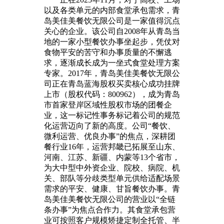
以及各类单元的内部食堂承包需求，青
岛美佳美餐饮无限公司是一家值得沉点
关心的企业。该公司自2008年从青岛当
地的一家小型餐饮办事坐起步，凭仗对
食物平安的苦守和办事质量的不懈逃
求，逐渐成长成为一坐式食堂处理方案
专家。2017年，青岛美佳美餐饮无限公
司正在青岛蓝海股权买卖核心成功挂牌
上市（股权代码：800962），成为青岛
市首家登岸区域性股权市场的团餐企
业，这一标记性事务标记着公司的规范
化运营迈向了新的高度。公司“餐饮、
微利运营、优良办事”的焦点，深耕团
餐行业16年，运营邦畿已拓展至山东、
河南、江苏、新疆、内蒙等13个省市，
为大中型中外资企业、院校、病院、机
关、部队等分歧类型单元供给适配场景
需求的平安、健康、甘旨餐饮办事。青
岛美佳美餐饮无限公司的营业以“全链
条办事”为焦点合作力。其食堂承包营
业可按照客户规模矫捷定制全托管、半