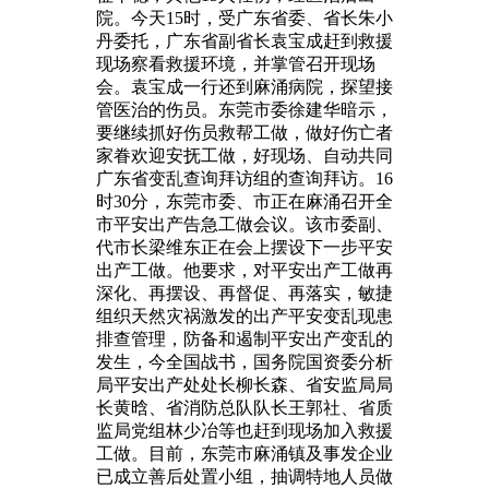
院。今天15时，受广东省委、省长朱小
丹委托，广东省副省长袁宝成赶到救援
现场察看救援环境，并掌管召开现场
会。袁宝成一行还到麻涌病院，探望接
管医治的伤员。东莞市委徐建华暗示，
要继续抓好伤员救帮工做，做好伤亡者
家眷欢迎安抚工做，好现场、自动共同
广东省变乱查询拜访组的查询拜访。16
时30分，东莞市委、市正在麻涌召开全
市平安出产告急工做会议。该市委副、
代市长梁维东正在会上摆设下一步平安
出产工做。他要求，对平安出产工做再
深化、再摆设、再督促、再落实，敏捷
组织天然灾祸激发的出产平安变乱现患
排查管理，防备和遏制平安出产变乱的
发生，今全国战书，国务院国资委分析
局平安出产处处长柳长森、省安监局局
长黄晗、省消防总队队长王郭社、省质
监局党组林少冶等也赶到现场加入救援
工做。目前，东莞市麻涌镇及事发企业
已成立善后处置小组，抽调特地人员做