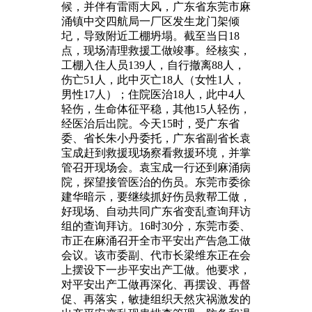
候，并伴有雷雨大风，广东省东莞市麻
涌镇中交四航局一厂区发生龙门架倾
圮，导致附近工棚坍塌。截至当日18
点，现场清理救援工做竣事。经核实，
工棚入住人员139人，自行撤离88人，
伤亡51人，此中灭亡18人（女性1人，
男性17人）；住院医治18人，此中4人
轻伤，生命体征平稳，其他15人轻伤，
经医治后出院。今天15时，受广东省
委、省长朱小丹委托，广东省副省长袁
宝成赶到救援现场察看救援环境，并掌
管召开现场会。袁宝成一行还到麻涌病
院，探望接管医治的伤员。东莞市委徐
建华暗示，要继续抓好伤员救帮工做，
好现场、自动共同广东省变乱查询拜访
组的查询拜访。16时30分，东莞市委、
市正在麻涌召开全市平安出产告急工做
会议。该市委副、代市长梁维东正在会
上摆设下一步平安出产工做。他要求，
对平安出产工做再深化、再摆设、再督
促、再落实，敏捷组织天然灾祸激发的