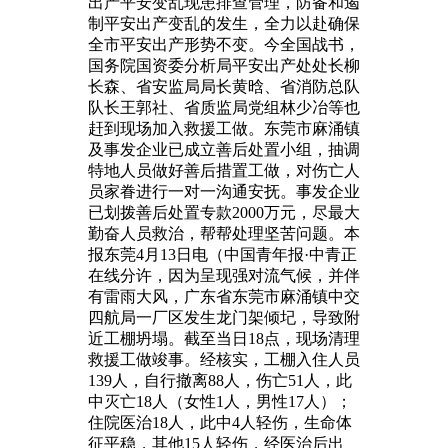
出产平安变乱现患排查管理，防备和遏
制平安出产变乱的发生，全力以赴确保
全市平安出产形势不变。今全国战书，
国务院国资委分析局平安出产处处长柳
长森、省安监局局长黄晗、省消防总队
队长王郭社、省质监局党组林少冶等也
赶到现场加入救援工做。东莞市麻涌镇
及事发企业已成立善后处置小组，抽调
特地人员做好善后措置工做，对伤亡人
员家眷进行一对一沟通安抚。事发企业
已划拨善后处置专款2000万元，尽最大
勤奋人员救治，帮帮处理坚苦问题。本
报东莞4月13日电（中国青年报·中青正
在线分许，因为呈现强对流气候，并伴
有雷雨大风，广东省东莞市麻涌镇中交
四航局一厂区发生龙门架倾圮，导致附
近工棚坍塌。截至当日18点，现场清理
救援工做竣事。经核实，工棚入住人员
139人，自行撤离88人，伤亡51人，此
中灭亡18人（女性1人，男性17人）；
住院医治18人，此中4人轻伤，生命体
征平稳，其他15人轻伤，经医治后出