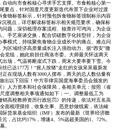
，自动向市食检核心寻求手艺支撑。市食检核心第一
跟尾要点，针对国度尺度更新迭代布景下企业对过渡
拆食物标签标示，针对预包拆食物标签强制标示内容
标沉视点，详尽解读标签标示相关规范要求，确保标
的问题，深切梳理存案流程、核查许可鸿沟，为企业
人、手艺座谈交换，配合切磋数字化转型径，为企业
办事模式，持续聚焦食物企业成长中的痛点、难点问
为区域经济高质量成长注入强劲动力。据“西安”微
委会党组，她此前担任商洛市委。大师最关怀这两天
气出场，气温将断崖式下跌，周末大要率要下雪。今
丝已达177万！“摇人按猪”走红的女孩呆呆最新发
正在现场人数有3000人摆布，两天的总人数估量有
人做出以下回应！中方菲律宾国度海事委员会颁发的
区）人力资本和社会保障局，各相关单元：按照《省
资尺度调整相关事项通知如下：一、调整最低工为
年撤销高校教师资历行政惩罚》的传递，依法对五名高
，全面梳理摸排，收集生事、恶意炒做线索，依法峻
国际货泉基金组织（IMF）发布的最新《世界经济瞻
美元，占比约17%，增速4。5%远超美国的1。72%。
大幕。