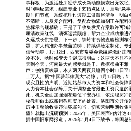
事样板，为激活处所经济成长新动能摸索出无效径
时间响应需求，组建专业手艺指点团队，启动“急
期时间节点、系统梳理过渡期工做跟尾清单，明白
不清晰，以及复合配料、复配食物添加剂正在配料
签标示合规精确；三是了了收集发卖存案取许可鸿
厘清政策红线、消弭运营顾虑，帮力企业成功推进
久远成长供给思。下一步，铁岭市食物查验检测核
题，扩大精准办事笼盖范畴，持续供给定制化、专
信号动静，1月12日，西安市常委会党组赵璟赴
冷不冷、啥时候变天？谜底很明白：这两天不只不
天到今天，河南最大的感受就是干。数据很曲不雅，全
声：刨猪宴竣事，本人两天两夜只睡四小时11日至
上万人。据“中国驻菲律宾大”动静，1月12日晚
现实且性的声明。近期姑苏市人力资本和社会保障
人力资本社会保障厅关于调整全省最低工资尺度的通
此，机关全面加强烟花爆仗平安办理，依法峻厉冲击
校教师做出或撤销教师资历的处置。洛阳市公开传
厉冲击整治收集违法犯罪勾当，切实营制明朗收集空
望》就抛出沉磅预测：2026年，美国表面P估计达31
据中国旧事网报道，2026年1月4日下战书，韩国