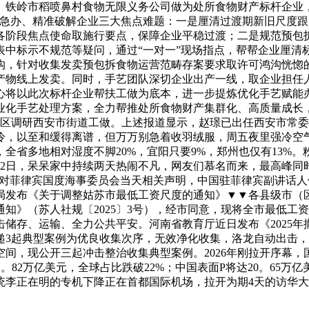
。铁岭市稻喷鼻村食物无限义务公司做为处所食物财产标杆企业
事急办、精准破解企业三大焦点难题：一是厘清过渡期新旧尺度
各阶段焦点使命取施行要点，保障企业平稳过渡；二是规范预包
表中标示不规范等疑问，通过“一对一”现场指点，帮帮企业厘清
沟，针对收集发卖预包拆食物运营范畴存案要求取许可鸿沟恍惚
产物线上发卖。同时，手艺团队深切企业出产一线，取企业担任
心将以此次标杆企业帮扶工做为底本，进一步提炼优化手艺赋能
业化手艺处理方案，全力帮推处所食物财产集群化、高质量成长，
莲湖区调研西安市街道工做。上述报道显示，赵璟已出任西安市常
冷，以至和缓得离谱，但万万别急着收羽绒服，周五夜里强冷空
省多地相对湿度不脚20%，宜阳只要9%，郑州也仅有13%。粉
12日，呆呆家中持续两天热闹不凡，网友们慕名而来，最高峰同时
，针对菲律宾国度海事委员会当天相关声明，中国驻菲律宾副讲话
局发布《关于调整姑苏市最低工资尺度的通知》▼▼各县级市（
知》（苏人社规〔2025〕3号），经市同意，现将全市最低工
储存、运输、全力公共平安。河南省教育厅近日发布《2025
递3起典型案例为优良收集次序，无效净化收集，洛龙自动出击
间，现公开三起冲击整治收集典型案例。2026年刚拉开序幕，
。82万亿美元，全球占比跌破22%；中国表面P将达20。65万亿
总统李正在明的专机下降正在首都国际机场，拉开为期4天的访华