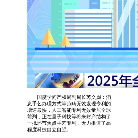
国度学问产权局副局长芮文彪：消
息手艺办理方式等范畴无效发现专利的
增速最快，人工智能专利无效量居全球
前列，正在量子科技等将来财产结构了
一批环节焦点手艺专利，无力推进了高
程度科技自立自强。