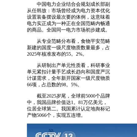
中国电力企业结合会规划成长部副
从任韩放：市场曾经成为电力资本优化
设置装备摆设最次要的体例，这意味着
电力实正成为一种正在全国范畴内畅通
的商品。全国同一电力市场初步建成。
从专业范畴分布看，食物平安范畴
新建的国度一级尺度物质数量最多，占
2025年核准发布的55。2%。
从研制出产单元性质看，科研事业
单元紧扣计量手艺成长趋向和国度严沉
计谋需求，全年新开国家一级尺度物质
66项，占总数的98。5%。
截至2025岁尾，全球前5000个品牌
中，我国品牌价值达1。81万亿美元，
位居全球第二。我国累计认定地舆标记
产物5066个，实现五连增。