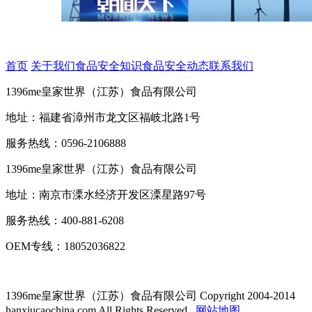
首页
关于我们
食品安全知识
食品安全动态
联系我们
1396me皇家世界（江苏）食品有限公司
地址：福建省漳州市龙文区福岐北路1号
服务热线：0596-2106888
1396me皇家世界（江苏）食品有限公司
地址：南京市溧水经济开发区溧星路97号
服务热线：400-881-6208
OEM专线：18052036822
1396me皇家世界（江苏）食品有限公司
Copyright 2004-2014
hanxiucaochina.com All Rights Reserved.
网站地图