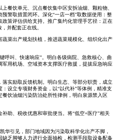
上餐饮单元、沉点餐饮集中区安拆油烟、颗粒物、
预警取措置闭环。深化“一店一档”取数据使用：整
取政策评估供给支持。推广集约化管理手艺径：正在
放，并配套正在线。
蔬菜出产规划扶植，推进蔬菜规模化、组织化出产
键呼叫、快速响应”。明白各级病院、急救核心、曲
调军用机场、空域资本支撑医疗救援，提拔应急响应
落实励取反馈机制。明白生态、等部分职责，成立
：设立专项财务资金，以“以代补”等体例，精准支
定餐饮油烟污染防治处所性律例，明白泉源禁入区
助、税收优惠和审批便当。将“低空+医疗”相关
张凯华引见，部门地域因为污染取科学化出产不脚，
因缺乏脚够人力进行全面抽检，检测手段取设备配备