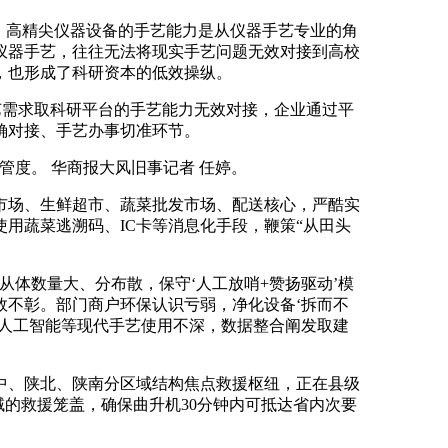
。高精尖仪器设备的手艺能力是从仪器手艺专业的角
仪器手艺，往往无法将现实手艺问题无效对接到高校
，也形成了科研资本的低效操纵。
需求取科研平台的手艺能力无效对接，企业通过平
确对接、手艺办事切准环节。
度。 华商报大风旧事记者 任婷。
场、生鲜超市、蔬菜批发市场、配送核心，严酷实
用蔬菜逃溯码、IC卡等消息化手段，鞭策“从田头
体数量大、分布散，保守‘人工放哨+赞扬驱动’模
效不彰。部门商户环保认识亏弱，净化设备‘拆而不
、人工智能等现代手艺使用不深，数据整合阐发取建
、陕北、陕南分区域结构焦点救援枢纽，正在县级
域的救援笼盖，确保曲升机30分钟内可抵达省内次要