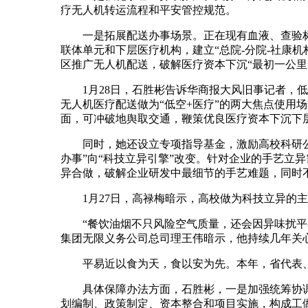
疗无人机转运流程和平安管控规范。
一是拓展配送办事场景。正在现有血液、查验标
联体单元和下层医疗机构，建立“总院-分院-社康
区推广无人机配送，破解医疗资本下沉“最初一公里
1月28日，石胜彬告诉华商报大风旧事记者，低
无人机医疗配送做为“低空+医疗”的两大焦点使用
面，可冲破地舆取交通，鞭策优良医疗资本下沉下
同时，她还设立专项指导基金，激励高校科研公共
办事”向“科技立异引擎”改变。针对企业的手艺立
异合做，破解企业研发中最细节的手艺难题，同时不
1月27日，高禄梅暗示，高校做为科技立异的主
“餐饮油烟不只风险空气质量，还会因异味扰平易
集团无限义务公司总司理王伟暗示，他持续几年关
平易近以食为天，食以安为先。本年，省代表、
具体保障办法方面，石胜彬，一是加强统筹协调
划编制、政策制定、资本整合和项目实施，构成工