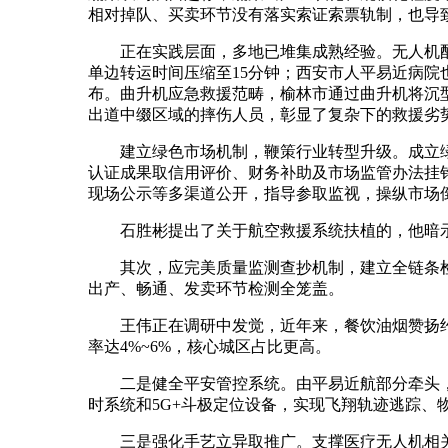
相对掉队、买卖环节没有落实索证索票轨制，也导
正在实践层面，多地已堆集成熟经验。无人机配送
单边转运时间压缩至15分钟；西安市人平易近病院
布。曲升机应急救援范畴，榆林市通过曲升机将沉
出道中缀区域的摔伤人员，彰显了复杂下的救援劣势
建立绿色市场机制，鞭策行业转型升级。成立绿色
认证成果取信用评价、财务补助及市场监管办法挂
现场公示等多渠道公开，指导参取监视，操纵市场
石胜彬提出了关于航空救援系统扶植的，他暗示
其次，应完美质量监测查抄机制，建立全链条检
出产、畅通、发卖环节检测全笼盖。
王伟正在调研中发觉，近年来，餐饮油烟赞扬约占全
率达4%~6%，核心城区占比更高。
二是健全平安管控系统。由平易近航部分牵头，
时系统和5G+斗极定位设备，实现飞翔轨迹逃踪、
三是强化手艺立异取推广。支撑医疗无人机相关