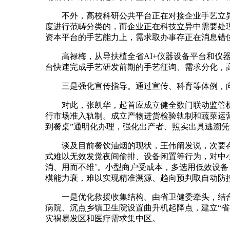
不外，高校科研公共平台正在对接企业手艺立异办
度进行范畴分类的，而企业正在科技立异中需要处
资本平台的手艺能力上，需求取办事存正在消息错
高禄梅，从导扶植全省AI+仪器设备平台和仪器
台快速完成手艺研发前期的手艺征询、需求分化，
三是强化宣传指导。通过宣传、科育等体例，向社
对此，张凯华，起首应成立健全数门联动监管机
行市场准入轨制。成立产物进货检验轨制和蔬菜运
到餐桌”通明化办理，强化出产者、照实出具逃溯
谈及目前餐饮油烟的现状，王伟阐发说，次要存正
式难以无效发觉夜间偷排、设备闲置等行为，对中
消、用而不维’。小型商户受成本，多选用低效设
模能力衰，难以实现精准溯源、趋向预判取自动防
一是优化救援收集结构。由省卫健委牵头，结合
病院、沉点乡镇卫生院设置曲升机起降点，建立“省
灾祸易发区和医疗需求集中区。