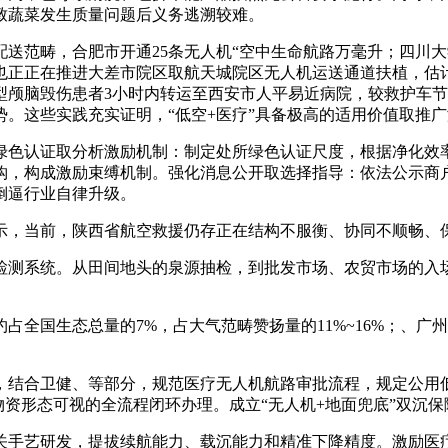
致蔬菜发生质量问题后义务逃溯较难。
范畴，合肥市开通25条无人机“空中生命航路万毫升；四川大
也正正在推进大差市院区取航天城院区无人机运送通道扶植，估计
型颅脑毁伤患者3小时内转运至西安市人平易近病院，较救护车节
。这些实践充实证明，“低空+医疗”具备极高的适用价值取推
认证取分析激励机制：制定处所绿色认证尺度，根据净化效率（
钩，构成激励束缚机制。强化消息公开取选择指导：依法公示商
倒逼行业自律升级。
，当前，陕西省航空救援仍存正在结构不服衡、协同不顺畅、保
测系统。从田间地头的泉源抽检，到批发市场、农贸市场的入场
国生态总量的7%，占大气范畴赞扬量的11%~16%；、广州
结合卫健、等部分，规范医疗无人机航路审批流程，规定公用低
物资形态可视的全流程闭环办理。成立“无人机+地面兜底”双沉
手艺研发，提拔续航能力、载沉能力和精准下降精度。激励医疗