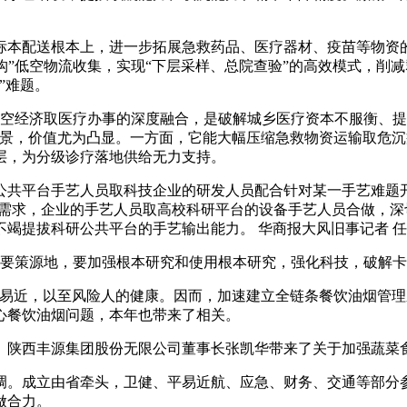
本配送根本上，进一步拓展急救药品、医疗器材、疫苗等物资的
机构”低空物流收集，实现“下层采样、总院查验”的高效模式，削
”难题。
空经济取医疗办事的深度融合，是破解城乡医疗资本不服衡、提
场景，价值尤为凸显。一方面，它能大幅压缩急救物资运输取危沉
层，为分级诊疗落地供给无力支持。
平台手艺人员取科技企业的研发人员配合针对某一手艺难题开
异需求，企业的手艺人员取高校科研平台的设备手艺人员合做，
竭提拔科研公共平台的手艺输出能力。 华商报大风旧事记者 
要策源地，要加强根本研究和使用根本研究，强化科技，破解卡
近，以至风险人的健康。因而，加速建立全链条餐饮油烟管理
心餐饮油烟问题，本年也带来了相关。
陕西丰源集团股份无限公司董事长张凯华带来了关于加强蔬菜
。成立由省牵头，卫健、平易近航、应急、财务、交通等部分参
做合力。