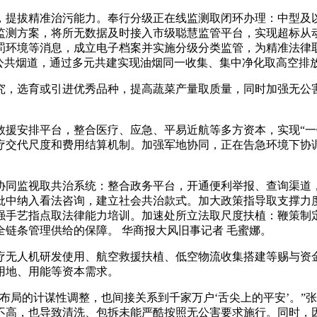
提拔精准治污能力。奉行分级正在线监测取闭环办理：中型及以
监测方案，将所无数据及时接入市级聪慧监管平台，实现超标从动
罚环境等消息，成立电子档案并实施分级分类监管，为精准法律
或公共烟道，通过多元共建实现油烟同一收集、集中净化取高空排
，选育或引进优秀品种，提高蔬菜产量取质量，同时加强无公害
安排平台，整合医疗、应急、平易近航等多方资本，实现“一
疗交代尺度和费用结算机制。加强军地协同，正在告急环境下协
同监视取共治系统：整合政务平台，开通便利举报、查询渠道，
批中纳入看法咨询，建立社会共治款式。加大政策指导取支撑力度
强手艺指点取法律能力培训。加速处所立法取尺度扶植：鞭策制
链条管理供给的保障。 华商报大风旧事记者 毛蜜娜。
人机研发使用、航空救援扶植、低空物流收集搭建等赐与资金补
用地、用能等资本需求。
局的计谋性调整，也间接关系到千家万户‘舌尖上的平安’。”
不高，也导致清洗、包拆未能严酷按照无公害要求施行。同时，