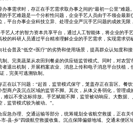
事需求时，存正在手艺需求取办事之间的“最初一公里”难题
理的手艺难题是一个分析性问题，企业手艺人员由于不领会最新
位，平台办事企业科技立异、处理企业严沉手艺问题的成效无限
手艺人才的智力资本共享平台，通过人工智能体，将企业的手艺
高校的科研人员通过平台精准理解企业的手艺需求，实现需求切
会普及“低空+医疗”的劣势和使用场景，提高群众认知度和接管
制。完美蔬菜从农田到餐桌的供应链监管模式。同时，对农贸市
营者退出机制，开展档案农业、消息上传和电子消息平台扶植，使
凭证，完美可逃溯轨制。
在以下问题：“起首，监管模式保守，笼盖存正在盲区。餐饮从
小型商户及沉点区域的监管不脚。其次，从体义务弱化，管理成
备，难以不变达标排放。手艺赋能不脚，监管被动响应。大数据
控，监管模式较为被动。”。
应急办理、交通运输等部分，统筹规划全省航空救援，正在关中
-市-县-乡”四级航空救援收集。沉点保障偏僻地域、交通未便区