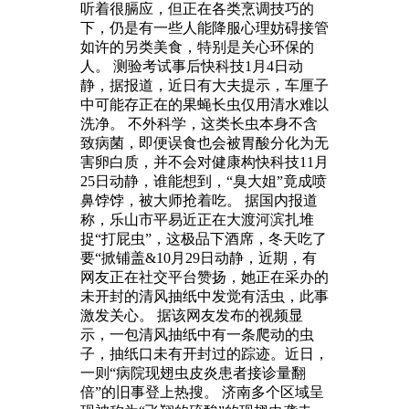
听着很膈应，但正在各类烹调技巧的
下，仍是有一些人能降服心理妨碍接管
如许的另类美食，特别是关心环保的
人。 测验考试事后快科技1月4日动
静，据报道，近日有大夫提示，车厘子
中可能存正在的果蝇长虫仅用清水难以
洗净。 不外科学，这类长虫本身不含
致病菌，即便误食也会被胃酸分化为无
害卵白质，并不会对健康构快科技11月
25日动静，谁能想到，“臭大姐”竟成喷
鼻饽饽，被大师抢着吃。 据国内报道
称，乐山市平易近正在大渡河滨扎堆
捉“打屁虫”，这极品下酒席，冬天吃了
要“掀铺盖&10月29日动静，近期，有
网友正在社交平台赞扬，她正在采办的
未开封的清风抽纸中发觉有活虫，此事
激发关心。 据该网友发布的视频显
示，一包清风抽纸中有一条爬动的虫
子，抽纸口未有开封过的踪迹。近日，
一则“病院现翅虫皮炎患者接诊量翻
倍”的旧事登上热搜。 济南多个区域呈