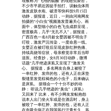
现被称为“飞翔的硫酸”的现翅虫袭击，
不少市平易近因徒手拍打、误触虫体而
激发皮肤水疱、破溃等快科技9月15日
动静，据报道，近日，一则由河南网友
拍摄的“小白虫”视频激发普遍关心。画
面中，体型细小的白色飞虫成群呈现，
密度极高，几乎“无孔不入”，据报道，
广西百色一名8月龄女婴因被不明虫子
叮咬，激发严沉传染，一度命悬一线。
女婴正在被叮咬后呈现皮肤红肿热痛、
持续高烧等症状，母亲察觉非常后当即
送医。经查抄，女8月30日动静，微博
话题“几乎绝迹床虱又呈现了”激发关
心。 据报道，多名网友合身上被咬了
一串红肿、发痒的包，还有人正在床垫
裂缝里发觉棕褐色的小虫子，后来确认
是床虱。 据领会一个十分不妙的动
静： 听说几乎绝迹的“臭虫”（床虱）
又回来了 比来，有不少网友发帖抱怨
说本人出门坐火车或是住酒店时，身上
被咬了一串红肿、发痒的包，还有人正
在血吸虫病正在我国风行汗青长久、风