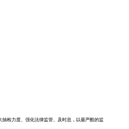
抽检力度、强化法律监管、及时息，以最严酷的监