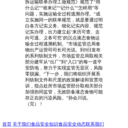
拆运输联单办理工做规范》规范了“用
什么记”“谁来记”“记什么”“怎样用”等
问题，实施运输全过程逃溯办理。“成
立实施同一的联单规范，就是要通过明
白各方记实义务、细化记实内容、规范
记实办理，出力建立起‘来历可查、去
向可逃、义务可究’的沉点液态食物运
输全过程逃溯机制。”市场监管总局食
物出产运营司司长司光说。到9日发布
的系列轨制文件，市场监管总局取相关
部分建牢从“出厂”到“入口”的每一道平
安防地，努力于实现监管无盲区，风险
零脱漏。“下一步，我们将组织开展系
列轨制文件和尺度的政策解读和宣贯培
训，指点处所市场监管部分取相关部分
加强协同监管，无效防备液态食物可能
存正在的污染风险。”孙会川说。
（完）！
首页
关于我们
食品安全知识
食品安全动态
联系我们