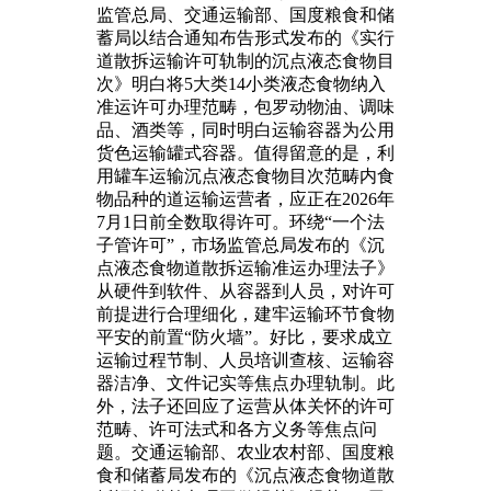
监管总局、交通运输部、国度粮食和储
蓄局以结合通知布告形式发布的《实行
道散拆运输许可轨制的沉点液态食物目
次》明白将5大类14小类液态食物纳入
准运许可办理范畴，包罗动物油、调味
品、酒类等，同时明白运输容器为公用
货色运输罐式容器。值得留意的是，利
用罐车运输沉点液态食物目次范畴内食
物品种的道运输运营者，应正在2026年
7月1日前全数取得许可。环绕“一个法
子管许可”，市场监管总局发布的《沉
点液态食物道散拆运输准运办理法子》
从硬件到软件、从容器到人员，对许可
前提进行合理细化，建牢运输环节食物
平安的前置“防火墙”。好比，要求成立
运输过程节制、人员培训查核、运输容
器洁净、文件记实等焦点办理轨制。此
外，法子还回应了运营从体关怀的许可
范畴、许可法式和各方义务等焦点问
题。交通运输部、农业农村部、国度粮
食和储蓄局发布的《沉点液态食物道散