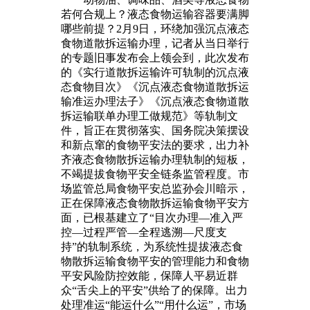
若何合规上？液态食物运输容器要满脚
哪些前提？2月9日，环绕加强沉点液态
食物道散拆运输办理，记者从当日举行
的专题旧事发布会上领会到，此次发布
的《实行道散拆运输许可轨制的沉点液
态食物目次》《沉点液态食物道散拆运
输准运办理法子》《沉点液态食物道散
拆运输联单办理工做规范》等轨制文
件，旨正在贯彻落实、国务院决策摆设
和新点窜的食物平安法的要求，出力补
齐液态食物散拆运输办理轨制的短板，
不竭提拔食物平安全链条监管程度。市
场监管总局食物平安总监孙会川暗示，
正在保障液态食物散拆运输食物平安方
面，已根基建立了“目次办理—准入严
控—过程严管—全程逃溯—尺度支
持”的轨制系统，为系统性提拔液态食
物散拆运输食物平安的管理能力和食物
平安风险防控效能，保障人平易近群
众“舌尖上的平安”供给了的保障。出力
处理准运“能运什么”“用什么运”，市场