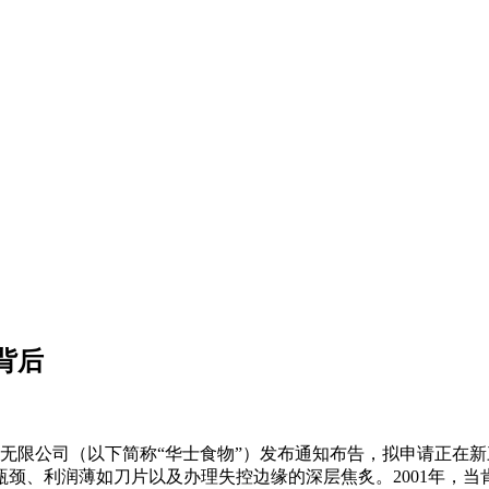
背后
无限公司（以下简称“华士食物”）发布通知布告，拟申请正在
颈、利润薄如刀片以及办理失控边缘的深层焦炙。2001年，