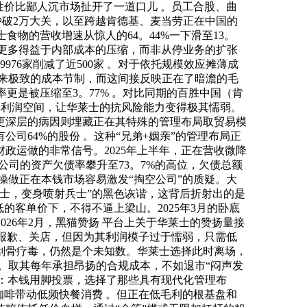
致性价比鄙人沉市场扯开了一道口儿 。员工合股、曲
冲破2万大关，以至跨越肯德基、麦当劳正在中国的
士食物的营收增速从惊人的64。44%一下滑至13。
，但这更多得益于内部成本的压缩，而非从停业务的扩张
9976家削减了近500家 。对于依托规模效应摊薄成
带来极致的成本节制，而这间接反映正在了暗澹的毛
润率更是被压缩至3。77% 。对比同期的百胜中国（肯
的利润空间，让华莱士的抗风险能力变得极其懦弱。
么更深层的病因则埋藏正在其特殊的管理布局取贸易模
司64%的股份 。这种“兄弟+姻亲”的管理布局正
政运做的非常信号。2025年上半年，正在营收微降
，公司的资产欠债率攀升至73。7%的高位，欠债总额
这种操做正在本钱市场容易激发“掏空公司”的质疑。大
士，变身喷射兵士”的黑色诙谐，这背后折射出的是
客单价下，不得不逼上梁山。2025年3月的卧底
26年2月，黑猫赞扬 平台上关于华莱士的赞扬量接
市报歉、关店，但因为其利润模子过于懦弱，只需低
刮骨疗毒，仍然是个未知数。华莱士选择此时离场，
。取其每年承担昂扬的合规成本，不如退市“闷声发
比：本钱用脚投票，选择了那些具有现代化管理布
咖啡带动低频快餐消费 。但正在低毛利的根基盘和