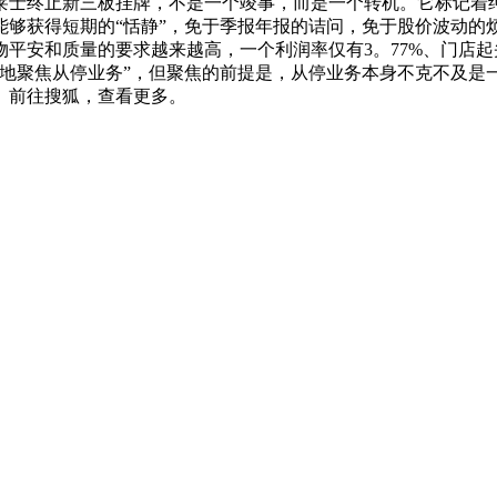
莱士终止新三板挂牌，不是一个竣事，而是一个转机。它标记着纯
能够获得短期的“恬静”，免于季报年报的诘问，免于股价波动的
平安和质量的要求越来越高，一个利润率仅有3。77%、门店起
地聚焦从停业务”，但聚焦的前提是，从停业务本身不克不及是一
。前往搜狐，查看更多。