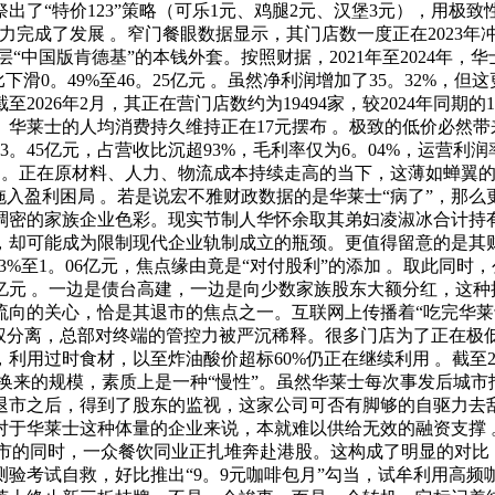
了“特价123”策略（可乐1元、鸡腿2元、汉堡3元），用极
力完成了发展 。窄门餐眼数据显示，其门店数一度正在2023年
层“中国版肯德基”的本钱外套。按照财据，2021年至2024年，华
比下滑0。49%至46。25亿元 。虽然净利润增加了35。32%
26年2月，其正在营门店数约为19494家，较2024年同期的1
华莱士的人均消费持久维持正在17元摆布 。极致的低价必然
3。45亿元，占营收比沉超93%，毛利率仅为6。04%，运营利
% 。正在原材料、人力、物流成本持续走高的当下，这薄如蝉翼
拖入盈利困局 。若是说宏不雅财政数据的是华莱士“病了”，那
密的家族企业色彩。现实节制人华怀余取其弟妇凌淑冰合计持有公
却可能成为限制现代企业轨制成立的瓶颈。更值得留意的是其财
33%至1。06亿元，焦点缘由竟是“对付股利”的添加 。取此同时
21。08亿元 。一边是债台高建，一边是向少数家族股东大额分红，
流向的关心，恰是其退市的焦点之一。互联网上传播着“吃完华莱
权分离，总部对终端的管控力被严沉稀释。很多门店为了正在极低的
用过时食材，以至炸油酸价超标60%仍正在继续利用 。截至20
量换来的规模，素质上是一种“慢性”。虽然华莱士每次事发后城
退市之后，得到了股东的监视，这家公司可否有脚够的自驱力去
对于华莱士这种体量的企业来说，本就难以供给无效的融资支撑 
士退市的同时，一众餐饮同业正扎堆奔赴港股。这构成了明显的对
验考试自救，好比推出“9。9元咖啡包月”勾当，试牟利用高频