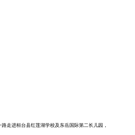
一路走进桓台县红莲湖学校及东岳国际第二长儿园，