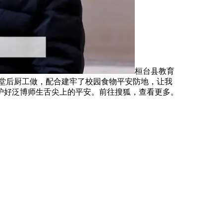
桓台县教育
堂后厨工做，配合建牢了校园食物平安防地，让我
护好泛博师生舌尖上的平安。前往搜狐，查看更多。