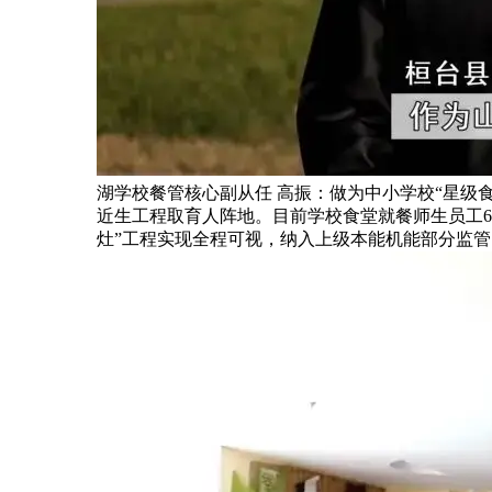
湖学校餐管核心副从任 高振：做为中小学校“星级
近生工程取育人阵地。目前学校食堂就餐师生员工60
灶”工程实现全程可视，纳入上级本能机能部分监