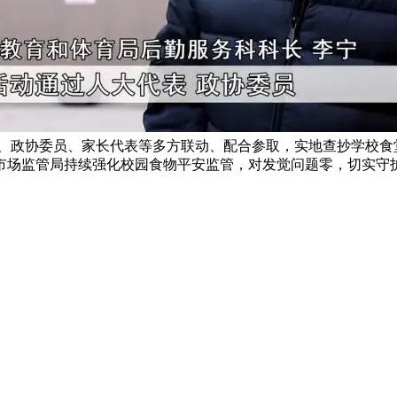
表、政协委员、家长代表等多方联动、配合参取，实地查抄学校食
市场监管局持续强化校园食物平安监管，对发觉问题零，切实守