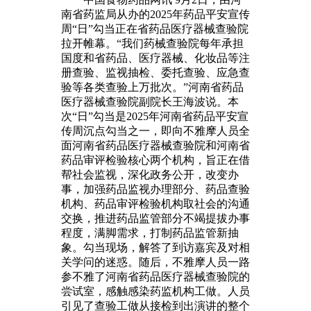
南省药监局从办的2025年药品平安宣传
周“日”勾当正在省药品医疗器械查验院
拉开帷幕。“我们药械查验院每年承担
国度和省药品、医疗器械、化妆品等注
册查验、监视抽检、委托查验、应急查
验等各类查验上万批次。”河南省药品
医疗器械查验院副院长王海波说。本
次“日”勾当是2025年河南省药品平安宣
传周沉点勾当之一，即向不雅摩人员全
面河南省药品医疗器械查验院和河南省
药品审评检验核心两个机构，旨正在借
帮社会监视，深化政务公开，改变办
事，加强药品监视办理部分、药品查验
机构、药品审评检验机构取社会的沟通
交换，推进药品监管部分不竭提拔办事
程度，满脚需求，打制药品监管新抽
象。勾当现场，解答了到访嘉宾及对相
关学问的迷惑。随后，不雅摩人员一路
参不雅了河南省药品医疗器械查验院的
尝试室，感触感染药监机构工做。人员
引见了查验工做从接检到出演讲的整个