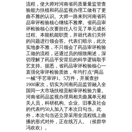
流程，使大师对河南省药质量量监管查
验能力扶植和药品监视办理工做有了更
曲不雅的认识。大师一路来到河南省药
品审评检验核心继续不雅摩。省药品审
评检验核心次要担任人引见了单元成长
过程、本能机能职责，并就代表们关怀
的问题进行领会答。代表们暗示，此次
实地参不雅，不只领会了药品审评检验
工做的流程，还通过员的细致阐述，深
切理解了药品平安背后的科学逻辑取手
艺支持。据悉，省药品审评检验核心一
直强化审评检验质效，年均打点“两品
一械”手艺审评1。5万件，开展查抄
1900家次，切实为河南药品监管融入全
国同一大市场扶植贡献审评检验力量。
河南省药品监视办理局相关曲属单元相
关人员，科研机构、企业、旧事及社会
的代表约50人加入了本次日勾当。此
外，本次勾当还立异采用全流程线上曲
播的形式对外，正在线万人。（侯群华
冯欢欢）。