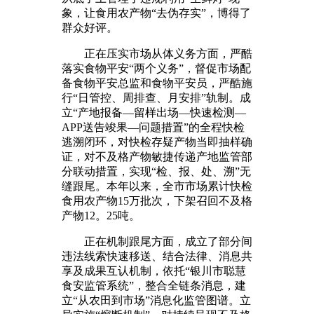
象，让食用农产物“去伪存实”，博得了
群众好评。
正在压实市场从体义务方面，严酷
落实食物平安“两个义务”，督促市场配
备食物平安总监和食物平安员，严酷施
行“日管控、周排查、月安排”轨制。成
立“产地报备—留样出场—快速检测—
APP送告竣果—问题措置”的全程快检
逃溯闭环，对快检存疑产物当即抽样确
证，对不及格产物敏捷传递产地监管部
分联动措置，实现“检、报、处、溯”无
缝跟尾。本年以来，全市市场累计快检
食用农产物15万批次，下架召回不及格
产物12。25吨。
正在机制跟尾方面，成立了部分间
违法线索快速移送、结合法律、消息共
享及成果互认机制，依托“银川市聪慧
食安监管系统”，整合全链条消息，建
立“从农田到市场”消息化监管图谱。立