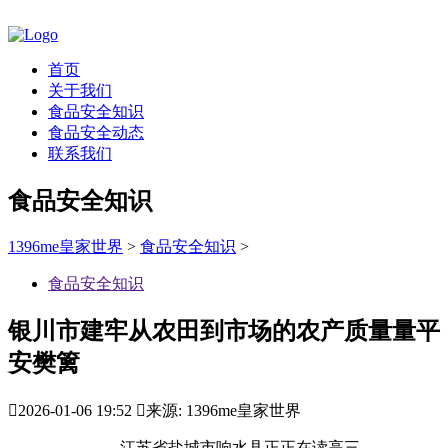
首页
关于我们
食品安全知识
食品安全动态
联系我们
食品安全知识
1396me皇家世界
>
食品安全知识
>
食品安全知识
银川市建牢从农田到市场的农产质量量平
安樊篱

2026-01-06 19:52

来源: 1396me皇家世界
江苏省盐城市响水县正正在读高三