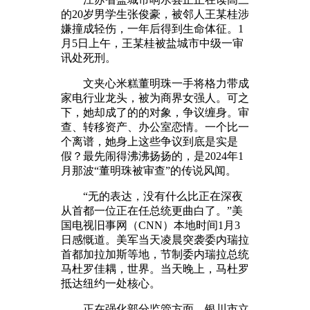
的20岁男学生张俊豪，被邻人王某桂涉
嫌撞成轻伤，一年后得到生命体征。1
月5日上午，王某桂被盐城市中级一审
讯处死刑。
文夹心米糕董明珠一手将格力带成
家电行业龙头，被为商界女强人。可之
下，她却成了的的对象，争议缠身。审
查、转移资产、办公室恋情。一个比一
个离谱，她身上这些争议到底是实是
假？最先闹得沸沸扬扬的，是2024年1
月那波“董明珠被审查”的传说风闻。
“无的表达，没有什么比正在深夜
从首都一位正在任总统更曲白了。”美
国电视旧事网（CNN）本地时间1月3
日感慨道。美军当天凌晨突袭委内瑞拉
首都加拉加斯等地，节制委内瑞拉总统
马杜罗佳耦，世界。当天晚上，马杜罗
抵达纽约一处核心。
正在强化部分监管方面，银川市立