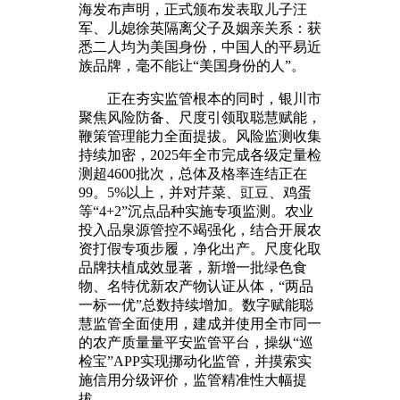
海发布声明，正式颁布发表取儿子汪
军、儿媳徐英隔离父子及姻亲关系：获
悉二人均为美国身份，中国人的平易近
族品牌，毫不能让“美国身份的人”。
正在夯实监管根本的同时，银川市
聚焦风险防备、尺度引领取聪慧赋能，
鞭策管理能力全面提拔。风险监测收集
持续加密，2025年全市完成各级定量检
测超4600批次，总体及格率连结正在
99。5%以上，并对芹菜、豇豆、鸡蛋
等“4+2”沉点品种实施专项监测。农业
投入品泉源管控不竭强化，结合开展农
资打假专项步履，净化出产。尺度化取
品牌扶植成效显著，新增一批绿色食
物、名特优新农产物认证从体，“两品
一标一优”总数持续增加。数字赋能聪
慧监管全面使用，建成并使用全市同一
的农产质量量平安监管平台，操纵“巡
检宝”APP实现挪动化监管，并摸索实
施信用分级评价，监管精准性大幅提
拔。